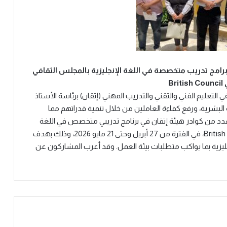
 برامج تدريب متخصصة في اللغة الإنجليزية بالمجلس الثقافي
Bri
التعليم الفني والتقني والتدريب المهني (إتقان) برئاسة الأستاذ
البشرية، ورفع كفاءة العاملين من خلال تنمية قدراتهم مما
د من كوادر هيئة إتقان في برنامج تدريبي متخصص في اللغة
الإنجليزية عُقد بمقر المجلس الثقافي البريطاني British Council، في الفترة من 27 أبريل وحتى 21 مايو 2026، وذلك بهدف
نجليزية بما يواكب متطلبات بيئة العمل. وقد أعرب المشاركون عن