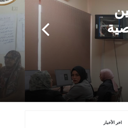
ين
صية
اخر الأخبار