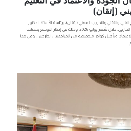
 الجودة والاعتماد في التعليم
ني (إتقان)
فني والتقني والتدريب المهني (إتقان)، برئاسة الأستاذ الدكتور
محمد موسى عماره، تنفيذ برامجها التدريبية لإعداد المراجع الخارجي، خلال شهر يوليو 2026، وذلك في إطار التوسع بمختلف
عتماد، وتأهيل كوادر متخصصة من المراجعيين الخارجيين. وفي هذا
…