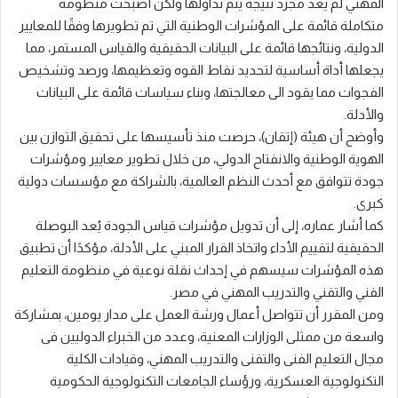
المهني لم يعد مجرد نتيجة يتم تداولها ولكن أصبحت منظومة
متكاملة قائمة على المؤشرات الوطنية التي تم تطويرها وفقًا للمعايير
الدولية، ونتائجها قائمة على البيانات الحقيقية والقياس المستمر، مما
يجعلها أداة أساسية لتحديد نقاط القوه وتعظيمها، ورصد وتشخيص
الفجوات مما يقود الى معالجتها، وبناء سياسات قائمة على البيانات
والأدلة.
وأوضح أن هيئة (إتقان)، حرصت منذ تأسيسها على تحقيق التوازن بين
الهوية الوطنية والانفتاح الدولي، من خلال تطوير معايير ومؤشرات
جودة تتوافق مع أحدث النظم العالمية، بالشراكة مع مؤسسات دولية
كبرى.
كما أشار عماره، إلى أن تدويل مؤشرات قياس الجودة يُعد البوصلة
الحقيقية لتقييم الأداء واتخاذ القرار المبني على الأدلة، مؤكدًا أن تطبيق
هذه المؤشرات سيسهم في إحداث نقلة نوعية في منظومة التعليم
الفني والتقني والتدريب المهني في مصر.
ومن المقرر أن تتواصل أعمال ورشة العمل على مدار يومين، بمشاركة
واسعة من ممثلى الوزارات المعنية، وعدد من الخبراء الدوليين فى
مجال التعليم الفنى والتقنى والتدريب المهني، وقيادات الكلية
التكنولوجية العسكرية، ورؤساء الجامعات التكنولوجية الحكومية