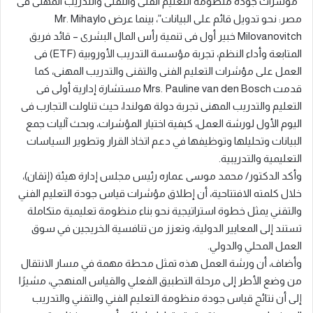
“مؤشرات جودة منظومة التعليم الفنى والتقنى والتدريب المهنى فى
مصر: نحو تدويل قائم على البيانات”، بينما عرض Mr. Mihaylo
Milovanovitch خبير أول فى تنمية رأس المال البشرى – قائد فريق
المتابعة وأداء النظم، تجربة مؤسسة التدريب الأوروبية (ETF) فى
العمل على مؤشرات التعليم الفنى والتقنى والتدريب المهنى، كما
قدمت Mrs. Pauline van den Bosch مستشارة إدارية أولى فى
التعليم والتدريب المهنى تجربة دولة هولندا، حيث تناولت التجارب فى
اليوم الأول لورشة العمل، كيفية اختيار المؤشرات، وبحث آليات جمع
البيانات وتحليلها وتوظيفها في دعم اتخاذ القرار وتطوير السياسات
التعليمية والتدريبية.
وأكد الدكتور/ محمد موسى عماره رئيس مجلس إدارة هيئة (إتقان)،
خلال كلمته الافتتاحية، أن إطلاق مؤشرات قياس جودة التعليم الفني
والتقني يمثل خطوة استراتيجية نحو بناء منظومة تعليمية متكاملة
تستند إلى المعايير الدولية، وتعزز من تنافسية الخريجين في سوق
العمل المحلي والدولي.
وأضاف، أن ورشة العمل هذه تمثل محطة مهمة في مسار الانتقال
من وضع الأطر إلى مرحلة التطبيق الفعلي والقياس المنهجي، مشيرًا
إلى أن نتائج قياس جودة منظومة التعليم الفني والتقني والتدريب