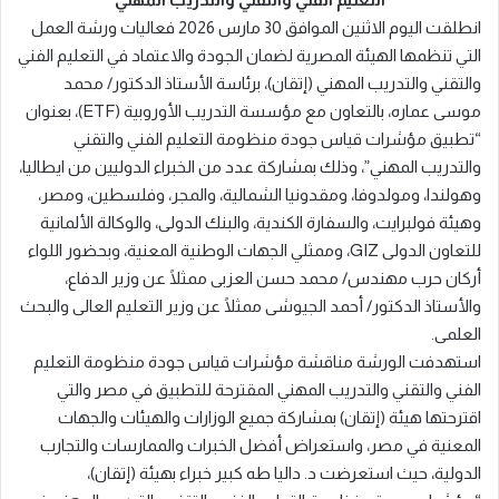
انطلقت اليوم الاثنين الموافق 30 مارس 2026 فعاليات ورشة العمل
التي تنظمها الهيئة المصرية لضمان الجودة والاعتماد في التعليم الفني
والتقني والتدريب المهني (إتقان)، برئاسة الأستاذ الدكتور/ محمد
موسى عماره، بالتعاون مع مؤسسة التدريب الأوروبية (ETF)، بعنوان
“تطبيق مؤشرات قياس جودة منظومة التعليم الفني والتقني
والتدريب المهني”، وذلك بمشاركة عدد من الخبراء الدوليين من ايطاليا،
وهولندا، ومولدوفا، ومقدونيا الشمالية، والمجر، وفلسطين، ومصر،
وهيئة فولبرايت، والسفارة الكندية، والبنك الدولى، والوكالة الألمانية
للتعاون الدولى GIZ، وممثلي الجهات الوطنية المعنية، وبحضور اللواء
أركان حرب مهندس/ محمد حسن العزبى ممثلًا عن وزير الدفاع،
والأستاذ الدكتور/ أحمد الجيوشى ممثلًا عن وزير التعليم العالى والبحث
العلمى.
استهدفت الورشة مناقشة مؤشرات قياس جودة منظومة التعليم
الفني والتقني والتدريب المهني المقترحة للتطبيق في مصر والتي
اقترحتها هيئة (إتقان) بمشاركة جميع الوزارات والهيئات والجهات
المعنية في مصر، واستعراض أفضل الخبرات والممارسات والتجارب
الدولية، حيث استعرضت د. داليا طه كبير خبراء بهيئة (إتقان)،