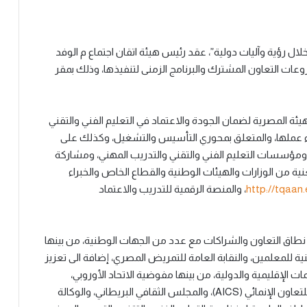
ل رؤية وآليات دولية”، عقد رئيس هيئة اتقان اجتماع م الوفد
ت التعاون المشترك والبرنامج الزمنى لتنفيذها، وذلك بمقر
يئة المصرية لضمان الجودة والاعتماد في التعليم الفني والتقني
دء عملها، والمتعلق بمحوري التأسيس والتشغيل، وكذلك على
مج ومؤسسات التعليم الفني والتقني والتدريب المهني، ومشاركة
ة من الوزارات والهيئات الوطنية والقطاع الخاص والخبراء
http://tqaan
، والمنصة الرقمية للتدريب والاعتماد
طاق التعاون والشراكات مع عدد من الجهات الوطنية، من بينها
هنية للمعلمين، والنقابة العامة للتمريض المصري، إضافة الى تعزيز
 الإقليمية والدولية، من بينها مفوضية الاتحاد الأوروبي،
ومؤسسة التدريب الأوروبية (ETF)، والوكالة الإيطالية للتعاون الإنمائي (AICS)، والمجلس الثقافي البريطاني، والوكالة