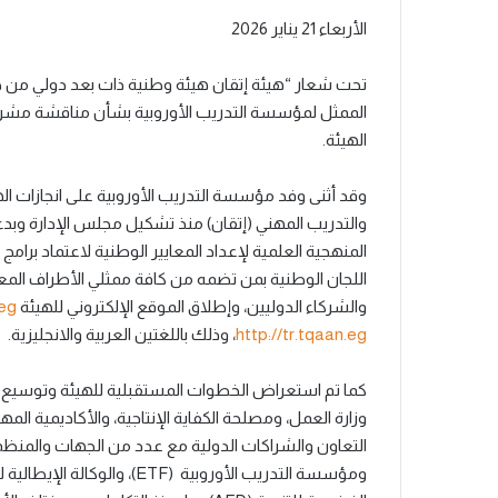
الأربعاء 21 يناير 2026
تحت شعار “هيئة إتقان هيئة وطنية ذات بعد دولي من خلا
الممثل لمؤسسة التدريب الأوروبية بشأن مناقشة مشروعا
الهيئة.
وقد أثنى وفد مؤسسة التدريب الأوروبية على انجازات اله
والتدريب المهني (إتقان) منذ تشكيل مجلس الإدارة وب
المنهجية العلمية لإعداد المعايير الوطنية لاعتماد برا
اللجان الوطنية بمن تضمه من كافة ممثلي الأطراف المعني
والشركاء الدوليين، وإطلاق الموقع الإلكتروني للهيئة
.eg
http://tr.tqaan.eg
، وذلك باللغتين العربية والانجليزية.
كما تم استعراض الخطوات المستقبلية للهيئة وتوسيع ن
وزارة العمل، ومصلحة الكفاية الإنتاجية، والأكاديمية الم
التعاون والشراكات الدولية مع عدد من الجهات والمنظمات