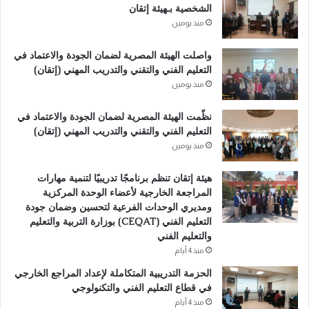
r
الشخصية بـهيئة إتقان
n
منذ يومين
a
واصلت الهيئة المصرية لضمان الجودة والاعتماد في
t
التعليم الفني والتقني والتدريب المهني (إتقان)
i
منذ يومين
v
نظّمت الهيئة المصرية لضمان الجودة والاعتماد في
e
التعليم الفني والتقني والتدريب المهني (إتقان)
:
منذ يومين
هيئة إتقان تنظم برنامجًا تدريبيًا لتنمية مهارات
المراجعة الخارجية لأعضاء الوحدة المركزية
ومديري الوحدات الفرعية لتحسين وضمان جودة
التعليم الفني (CEQAT) بوزارة التربية والتعليم
والتعليم الفني
منذ 4 أيام
الحزمة التدريبية المتكاملة لإعداد المراجع الخارجي
في قطاع التعليم الفني والتكنولوجي
منذ 4 أيام