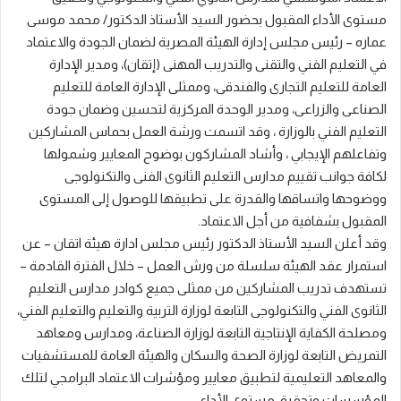
مستوى الأداء المقبول بحضور السيد الأستاذ الدكتور/ محمد موسى
عماره – رئيس مجلس إدارة الهيئة المصرية لضمان الجودة والاعتماد
في التعليم الفني والتقنى والتدريب المهنى (إتقان)، ومدير الإدارة
العامة للتعليم التجارى والفندقى، وممثلى الإدارة العامة للتعليم
الصناعى والزراعى، ومدير الوحدة المركزية لتحسين وضمان جودة
التعليم الفني بالوزارة ، وقد اتسمت ورشة العمل بحماس المشاركين
وتفاعلهم الإيجابي ، وأشاد المشاركون بوضوح المعايير وشمولها
لكافة جوانب تقييم مدارس التعليم الثانوى الفنى والتكنولوجى
ووضوحها واتساقها والقدرة على تطبيقها للوصول إلى المستوى
المقبول بشفافية من أجل الاعتماد.
وقد أعلن السيد الأستاذ الدكتور رئيس مجلس ادارة هيئة اتقان – عن
استمرار عقد الهيئة سلسلة من ورش العمل – خلال الفترة القادمة –
تستهدف تدريب المشاركين من ممثلى جميع كوادر مدارس التعليم
الثانوى الفني والتكنولوجى التابعة لوزارة التربية والتعليم والتعليم الفني،
ومصلحة الكفاية الإنتاجية التابعة لوزارة الصناعة، ومدارس ومعاهد
التمريض التابعة لوزارة الصحة والسكان والهيئة العامة للمستشفيات
والمعاهد التعليمية لتطبيق معايير ومؤشرات الاعتماد البرامجي لتلك
المؤسسات وتحقيق مستوى الأداء