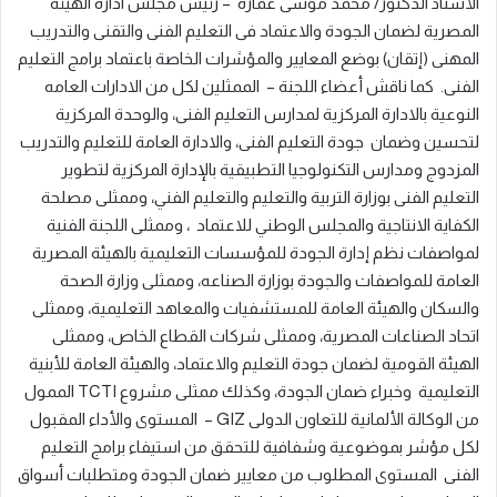
الأستاذ الدكتور/ محمد موسى عماره – رئيس مجلس ادارة الهيئة
المصرية لضمان الجودة والاعتماد فى التعليم الفنى والتقنى والتدريب
المهنى (إتقان) بوضع المعايير والمؤشرات الخاصة باعتماد برامج التعليم
الفنى. كما ناقش أعضاء اللجنة – الممثلين لكل من الادارات العامه
النوعية بالادارة المركزية لمدارس التعليم الفنى، والوحدة المركزية
لتحسين وضمان جودة التعليم الفنى، والادارة العامة للتعليم والتدريب
المزدوج ومدارس التكنولوجيا التطبيقية بالإدارة المركزية لتطوير
التعليم الفنى بوزارة التربية والتعليم والتعليم الفني، وممثلى مصلحة
الكفاية الانتاجية والمجلس الوطني للاعتماد ، وممثلى اللجنة الفنية
لمواصفات نظم إدارة الجودة للمؤسسات التعليمية بالهيئة المصرية
العامة للمواصفات والجودة بوزارة الصناعه، وممثلى وزارة الصحة
والسكان والهيئة العامة للمستشفيات والمعاهد التعليمية، وممثلى
اتحاد الصناعات المصرية، وممثلى شركات القطاع الخاص، وممثلى
الهيئة القومية لضمان جودة التعليم والاعتماد، والهيئة العامة للأبنية
التعليمية وخبراء ضمان الجودة، وكذلك ممثلى مشروع TCTI الممول
من الوكالة الألمانية للتعاون الدولى GIZ – المستوى والأداء المقبول
لكل مؤشر بموضوعية وشفافية للتحقق من استيفاء برامج التعليم
الفنى المستوى المطلوب من معايير ضمان الجودة ومتطلبات أسواق