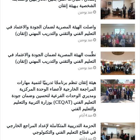
r
الشخصية بـهيئة إتقان
n
منذ يومين
a
واصلت الهيئة المصرية لضمان الجودة والاعتماد في
t
التعليم الفني والتقني والتدريب المهني (إتقان)
i
منذ يومين
v
نظّمت الهيئة المصرية لضمان الجودة والاعتماد في
e
التعليم الفني والتقني والتدريب المهني (إتقان)
:
منذ يومين
هيئة إتقان تنظم برنامجًا تدريبيًا لتنمية مهارات
المراجعة الخارجية لأعضاء الوحدة المركزية
ومديري الوحدات الفرعية لتحسين وضمان جودة
التعليم الفني (CEQAT) بوزارة التربية والتعليم
والتعليم الفني
منذ 4 أيام
الحزمة التدريبية المتكاملة لإعداد المراجع الخارجي
في قطاع التعليم الفني والتكنولوجي
منذ 4 أيام