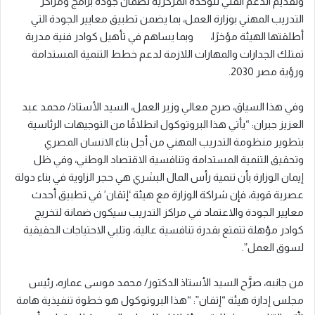
وتقديم الدعم الفني للوحدة المركزية لضمان جودة برامج ومراكز
التدريب المهني بوزارة العمل، بما يضمن تطبيق معايير الجودة التي
أطلقتها الهيئة مؤخرًا، وبما يساهم في تأهيل كوادر فنية مدربة
تمتلك الجدارات والمهارات اللازمة لدعم خطط التنمية المستدامة
ورؤية مصر 2030.
وفي هذا السياق، صرح معالي وزير العمل، السيد الأستاذ/ محمد عبد
العزيز جبران: “يأتي هذا البروتوكول انطلاقًا من التوجيهات الرئاسية
بتطوير منظومة التدريب المهني من أجل بناء الانسان المصري
وتحقيق التنمية المستدامة وتنافسية الاقتصاد الوطني، وفي ظل
إيمان الوزارة بأن تنمية رأس المال البشري هي حجر الزاوية في بناء دولة
عصرية قوية، فإن شراكة الوزارة مع هيئة ‘إتقان’ في تطبيق أحدث
معايير الجودة والاعتماد في مراكز التدريب سيكون ضمانة لتخريج
كوادر مؤهلة تتمتع بقدرة تنافسية عالية، وتلبي الاحتياجات الحقيقية
لسوق العمل”.
من جانبه، صرَّح السيد الأستاذ الدكتور/ محمد موسى عماره، رئيس
مجلس إدارة هيئة “إتقان”: “هذا البروتوكول هو خطوة تنفيذية هامة