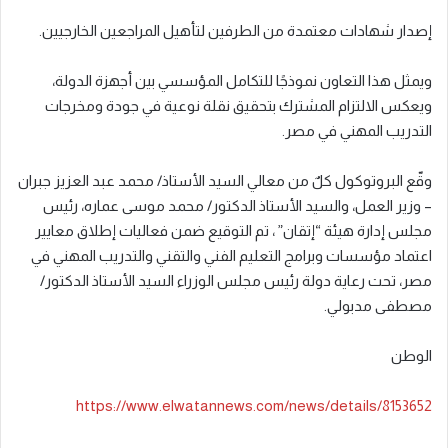
إصدار شهادات معتمدة من الطرفين لتأهيل المراجعين الخارجيين.
ويمثل هذا التعاون نموذجًا للتكامل المؤسسي بين أجهزة الدولة،
ويعكس الالتزام المشترك بتحقيق نقلة نوعية في جودة ومخرجات
التدريب المهني في مصر.
وقّع البروتوكول كلٌ من معالي السيد الأستاذ/ محمد عبد العزيز جبران
– وزير العمل، والسيد الأستاذ الدكتور/ محمد موسى عماره، رئيس
مجلس إدارة هيئة “إتقان” ، تم التوقيع ضمن فعاليات إطلاق معايير
اعتماد مؤسسات وبرامج التعليم الفني والتقني والتدريب المهني في
مصر، تحت رعاية دولة رئيس مجلس الوزراء السيد الأستاذ الدكتور/
مصطفى مدبولي.
الوطن
https://www.elwatannews.com/news/details/8153652